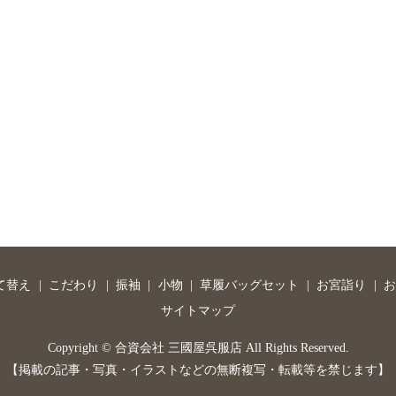
て替え
こだわり
振袖
小物
草履バッグセット
お宮詣り
お
サイトマップ
Copyright © 合資会社 三國屋呉服店 All Rights Reserved.
【掲載の記事・写真・イラストなどの無断複写・転載等を禁じます】