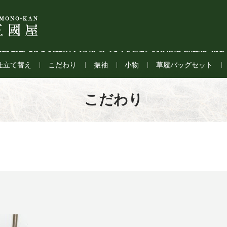
仕立て替え
こだわり
振袖
小物
草履バッグセット
こだわり